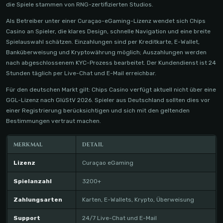
die Spiele stammen von RNG-zertifizierten Studios.
Als Betreiber unter einer Curaçao-eGaming-Lizenz wendet sich Chips
Casino an Spieler, die klares Design, schnelle Navigation und eine breite
Spielauswahl schätzen. Einzahlungen sind per Kreditkarte, E-Wallet,
Banküberweisung und Kryptowährung möglich; Auszahlungen werden
nach abgeschlossenem KYC-Prozess bearbeitet. Der Kundendienst ist 24
Stunden täglich per Live-Chat und E-Mail erreichbar.
Für den deutschen Markt gilt: Chips Casino verfügt aktuell nicht über eine
GGL-Lizenz nach GlüStV 2026. Spieler aus Deutschland sollten dies vor
einer Registrierung berücksichtigen und sich mit den geltenden
Bestimmungen vertraut machen.
MERKMAL
DETAIL
Lizenz
Curaçao eGaming
Spielanzahl
3200+
Zahlungsarten
Karten, E-Wallets, Krypto, Überweisung
Support
24/7 Live-Chat und E-Mail