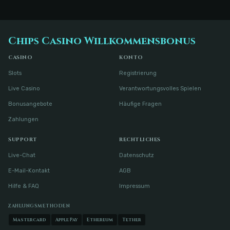
Chips Casino Willkommensbonus
CASINO
KONTO
Slots
Registrierung
Live Casino
Verantwortungsvolles Spielen
Bonusangebote
Häufige Fragen
Zahlungen
SUPPORT
RECHTLICHES
Live-Chat
Datenschutz
E-Mail-Kontakt
AGB
Hilfe & FAQ
Impressum
ZAHLUNGSMETHODEN
Mastercard
Apple Pay
Ethereum
Tether