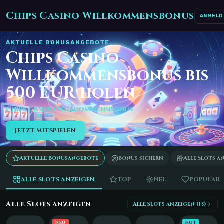
Chips Casino Willkommensbonus
ANMELD
AKTUELLE BONUSANGEBOTE
Chips Casino
Willkommensbonus bis
500 EUR holen
Chips Casino Willkommensbonus
JETZT MITSPIELEN
Aktuelle Bonusangebote
Bonus sichern
Alle Slots a
ALLE SLOTS ANZEIGEN
TOP
NEU
POPULAR
Alle Slots anzeigen
Alle Slots anzeigen (13)
NEU
HOT