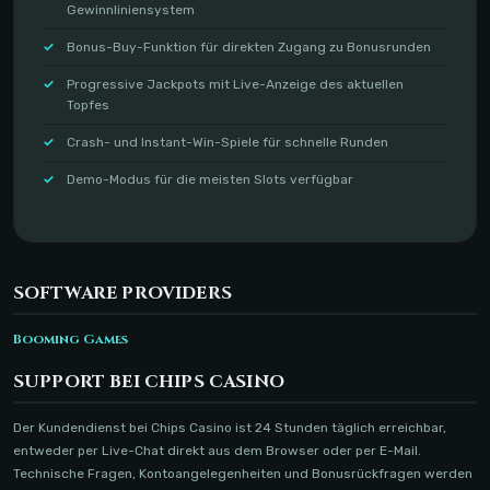
Gewinnliniensystem
Bonus-Buy-Funktion für direkten Zugang zu Bonusrunden
Progressive Jackpots mit Live-Anzeige des aktuellen
Topfes
Crash- und Instant-Win-Spiele für schnelle Runden
Demo-Modus für die meisten Slots verfügbar
SOFTWARE PROVIDERS
Booming Games
SUPPORT BEI CHIPS CASINO
Der Kundendienst bei Chips Casino ist 24 Stunden täglich erreichbar,
entweder per Live-Chat direkt aus dem Browser oder per E-Mail.
Technische Fragen, Kontoangelegenheiten und Bonusrückfragen werden