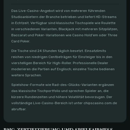
Das Live-Casino-Angebot wird von mehreren führenden
Studioanbietern der Branche betrieben und liefert HD-Streams
in Echtzeit. Verfügbar sind klassische Tischspiele wie Roulette
in verschiedenen Varianten, Blackjack mit mehreren Sitzplätzen,
Baccarat und Poker-Variationen wie Casino Hold'em oder Three
Card Poker.
Die Tische sind 24 Stunden täglich besetzt. Einsatzlimits
reichen von niedrigen Centbeträgen für Einsteiger bis in den
vierstelligen Bereich für High-Roller. Professionelle Dealer
moderieren die Partien auf Englisch; einzelne Tische bedienen
weitere Sprachen.
Spielshow-Formate wie Rad-des-Glücks-Varianten ergänzen
das klassische Tischportfolio und sprechen Spieler an, die
kürzere Rundenzeiten und höhere Volatilität bevorzugen. Der
vollständige Live-Casino-Bereich ist unter chipscasino.com.de
abrufbar.
RNG-ZERTIFIZIERUNG UND SPIELFAIRNESS