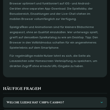
Browser optimiert und funktioniert auf iOS- und Android-
Geräten ohne separaten App-Download. Die Spiellobby, der
Bonusbereich, Einzahlungen und der Live-Chat stehen im
mobilen Browser vollumfänglich zur Verfügung.
Spielgrafiken und Animationen sind für kleinere Bildschirme
angepasst, ohne an Qualität einzubüßen. Wer unterwegs spielt,
greift auf denselben Spielkatalog zu wie am Desktop. Tipp: Den
Browser in den Vollbildmodus schalten für ein angenehmeres
Spielerlebnis auf dem Smartphone.
Für regelmäßige mobile Nutzer lohnt es sich, die Seite als
Lesezeichen oder Homescreen-Verknüpfung zu speichern, um
direkten Zugriff ohne erneute URL-Eingabe zu haben.
HÄUFIGE FRAGEN
Welche Lizenz hat Chips Casino?